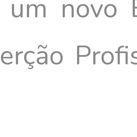
r, um novo 
nacional
Veja os sites da Adaptel
França e Espanha
erção Profi
a que a t