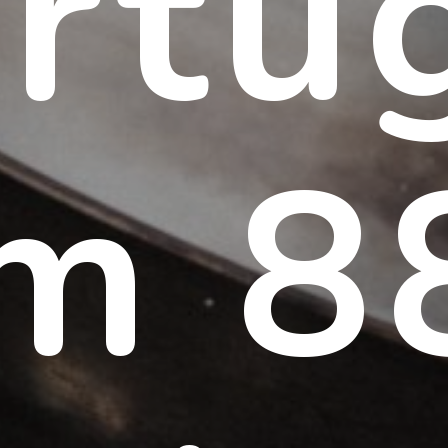
rtu
m 