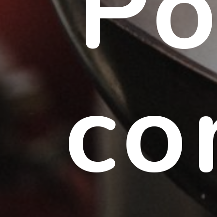
Po
co