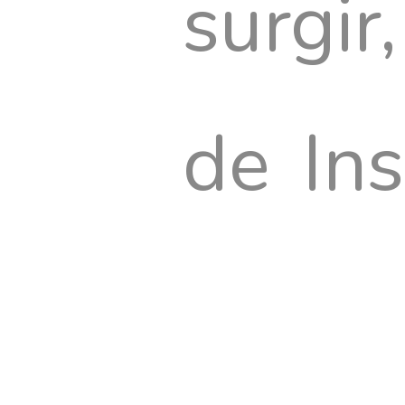
surgi
de Ins
Custom made by
The Agency, a boutique for brands
mostr