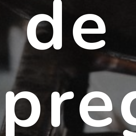
de
preg