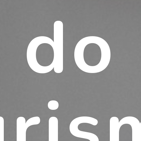
do
uris