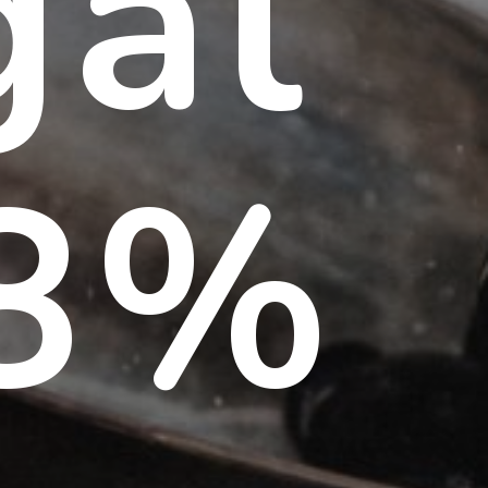
gal
88%