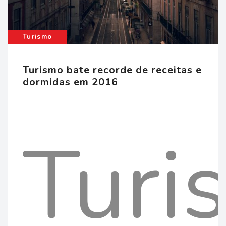
Regi
recu
dese
de
Turismo
para
Turismo bate recorde de receitas e
dormidas em 2016
&
Aut
Turi
hum