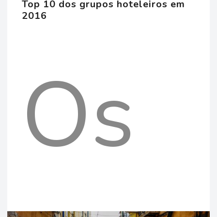
dimi
junt
Top 10 dos grupos hoteleiros em
2016
em
Os
no
da