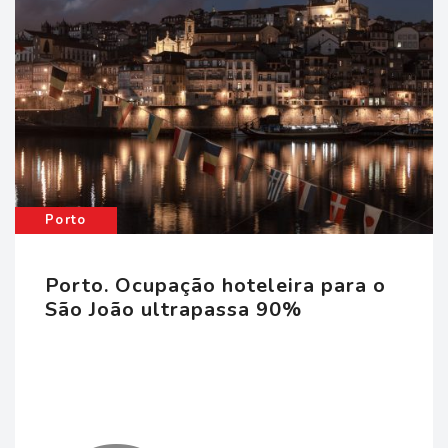
fran
trab
Porto
em
Porto. Ocupação hoteleira para o
São João ultrapassa 90%