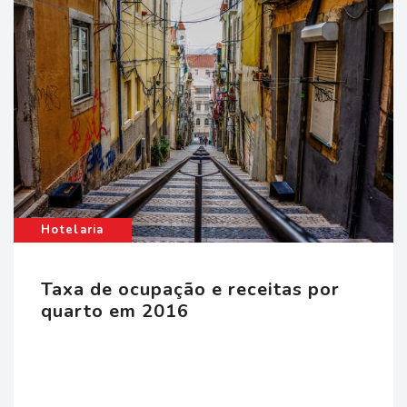
dos
que
grup
seto
taxa
emp
Hotelaria
as
Taxa de ocupação e receitas por
quarto em 2016