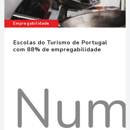
e
Empregabilidade
para
Escolas do Turismo de Portugal
com 88% de empregabilidade
fora
Num