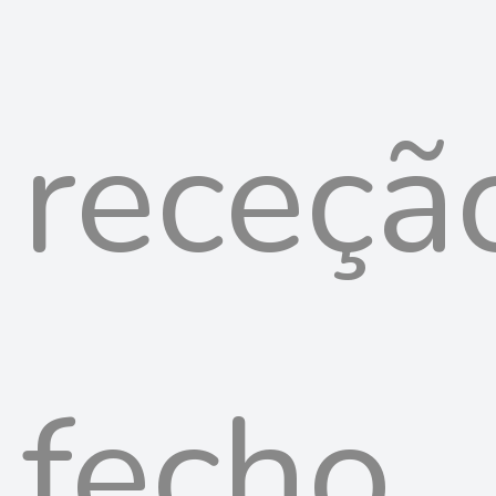
receçã
fecho