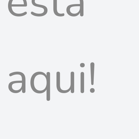
está
aqui!