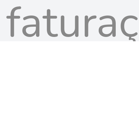
faturaç
acolhi